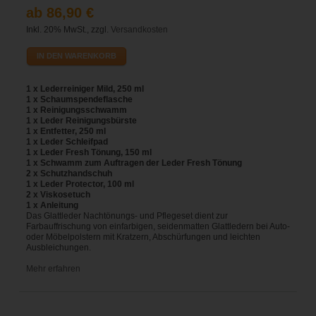
ab 86,90 €
Inkl. 20% MwSt., zzgl.
Versandkosten
IN DEN WARENKORB
1 x Lederreiniger Mild, 250 ml
1 x Schaumspendeflasche
1 x Reinigungsschwamm
1 x Leder Reinigungsbürste
1 x Entfetter, 250 ml
1 x Leder Schleifpad
1 x Leder Fresh Tönung, 150 ml
1 x Schwamm zum Auftragen der Leder Fresh Tönung
2 x Schutzhandschuh
1 x Leder Protector, 100 ml
2 x Viskosetuch
1 x Anleitung
Das Glattleder Nachtönungs- und Pflegeset dient zur
Farbauffrischung von einfarbigen, seidenmatten Glattledern bei Auto-
oder Möbelpolstern mit Kratzern, Abschürfungen und leichten
Ausbleichungen.
Mehr erfahren