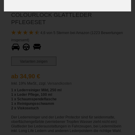
COLOURLOCK GLATTLEDER
PFLEGESET
4,6 von 5 Sternen bei Amazon (1223 Bewertungen
insgesamt)
Varianten zeigen
ab 34,90 €
Inkl. 19% MwSt., zzgl.
Versandkosten
1 x Lederreiniger Mild, 250 ml
1 x Leder Pflege, 100 ml
1 x Schaumspendeflasche
1 x Reinigungsschwamm
2 x Viskosetuch
Der Lederreiniger und der Leder Protector sind für seidenmatte,
oberflächengefärbte (verriebener Tropfen Wasser zieht nicht ein)
Glattleder bei Lederausstattungen in Fahrzeugen, bei Ledermöbeln
inkl. Long Life Ledern und anderen Lederpolstern die richtige Wahl.