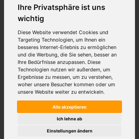
Ihre Privatsphäre ist uns
wichtig
Diese Website verwendet Cookies und
Targeting Technologien, um Ihnen ein
besseres Internet-Erlebnis zu ermöglichen
Welche Art von Glattleder habe ich?
Der Wassertropfentest gibt Aufschluss.
und die Werbung, die Sie sehen, besser an
Ihre Bedürfnisse anzupassen. Diese
Technologien nutzen wir außerdem, um
Darstellung als:
Liste
Gitter
Sortieren nach
Ergebnisse zu messen, um zu verstehen,
Zeige
pro Seite
woher unsere Besucher kommen oder um
unsere Website weiter zu entwickeln.
Alle akzeptieren
Ich lehne ab
Einstellungen ändern