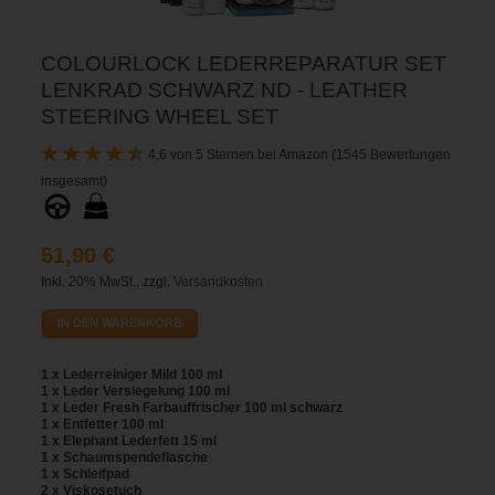
COLOURLOCK LEDERREPARATUR SET
LENKRAD SCHWARZ ND - LEATHER
STEERING WHEEL SET
4,6 von 5 Sternen bei Amazon (1545 Bewertungen
insgesamt)
51,90 €
Inkl. 20% MwSt., zzgl.
Versandkosten
IN DEN WARENKORB
1 x Lederreiniger Mild 100 ml
1 x Leder Versiegelung 100 ml
1 x Leder Fresh Farbauffrischer 100 ml schwarz
1 x Entfetter 100 ml
1 x Elephant Lederfett 15 ml
1 x Schaumspendeflasche
1 x Schleifpad
2 x Viskosetuch