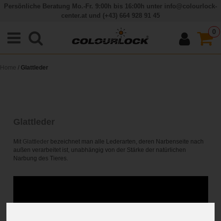
Persönliche Beratung Mo.-Fr. 9:00h bis 16:00h unter
info@colourlock-
center.at
und
(+43) 664 928 91 45
0
Home
/
Glattleder
Glattleder
Mit
Glattleder
bezeichnet man alle Lederarten, deren Narbenseite nach
außen verarbeitet ist, unabhängig von der Stärke der natürlichen
Narbung des Tieres.