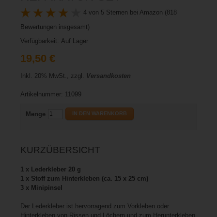
4 von 5 Sternen bei Amazon (818
Bewertungen insgesamt)
Verfügbarkeit:
Auf Lager
19,50 €
Inkl. 20% MwSt., zzgl.
Versandkosten
Artikelnummer: 11099
Menge
IN DEN WARENKORB
KURZÜBERSICHT
1 x Lederkleber 20 g
1 x Stoff zum Hinterkleben (ca. 15 x 25 cm)
3 x Minipinsel
Der Lederkleber ist hervorragend zum Vorkleben oder
Hinterkleben von Rissen und Löchern und zum Herunterkleben