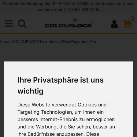
Persönliche Beratung Mo.-Fr. 9:00h bis 16:00h unter
info@colourlock-
center.at
und
(+43) 664 928 91 45
0
Home
/
COLOURLOCK Lederkleber Riss-Reparatur-Set
Ihre Privatsphäre ist uns
wichtig
Diese Website verwendet Cookies und
Targeting Technologien, um Ihnen ein
besseres Internet-Erlebnis zu ermöglichen
und die Werbung, die Sie sehen, besser an
Ihre Bedürfnisse anzupassen. Diese