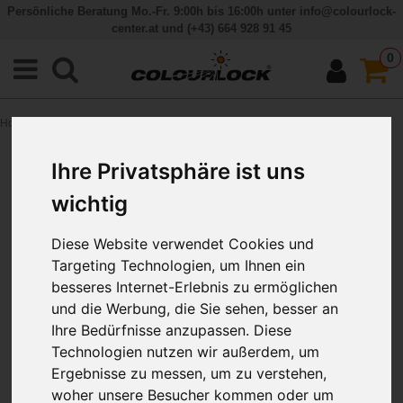
Persönliche Beratung Mo.-Fr. 9:00h bis 16:00h unter
info@colourlock-
center.at
und
(+43) 664 928 91 45
0
Home
/
COLOURLOCK Fadenschutzgel, 20 ml
Ihre Privatsphäre ist uns
wichtig
Diese Website verwendet Cookies und
Targeting Technologien, um Ihnen ein
besseres Internet-Erlebnis zu ermöglichen
und die Werbung, die Sie sehen, besser an
Ihre Bedürfnisse anzupassen. Diese
Technologien nutzen wir außerdem, um
Ergebnisse zu messen, um zu verstehen,
woher unsere Besucher kommen oder um