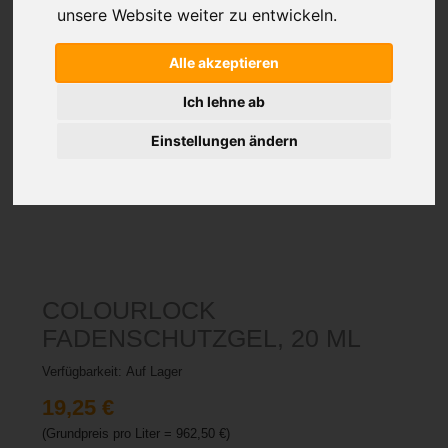
unsere Website weiter zu entwickeln.
Alle akzeptieren
Ich lehne ab
Einstellungen ändern
COLOURLOCK
FADENSCHUTZGEL, 20 ML
Verfügbarkeit:
Auf Lager
19,25 €
(Grundpreis pro Liter =
962,50
€)