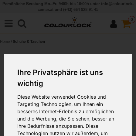
Persönliche Beratung Mo.-Fr. 9:00h bis 16:00h unter
info@colourlock-
center.at
und
(+43) 664 928 91 45
0
Home
/
Schuhe & Taschen
Ihre Privatsphäre ist uns
Schuhe & Taschen
wichtig
Hier finden Sie Produkte, die Ihnen die Pflege Ihrer Lederschuhe und
Ledertaschen erleichtern. Bei diesen Lederartikeln sind eine schonende
Diese Website verwendet Cookies und
Reinigung und ein wirksamer Schutz gegen Feuchtigkeit und Fett
besonders wichtig.
Targeting Technologien, um Ihnen ein
besseres Internet-Erlebnis zu ermöglichen
Darstellung als:
Liste
Gitter
Sortieren nach
und die Werbung, die Sie sehen, besser an
Zeige
pro Seite
Ihre Bedürfnisse anzupassen. Diese
Technologien nutzen wir außerdem, um