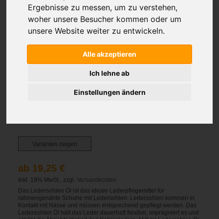
Ergebnisse zu messen, um zu verstehen,
woher unsere Besucher kommen oder um
unsere Website weiter zu entwickeln.
Alle akzeptieren
Ich lehne ab
COLOURLOCK LEDERSOHLEN ÖL
Einstellungen ändern
Varianten zeigen
ab 19,25 €
Inkl. 19% MwSt., zzgl.
Versandkosten
Das Ledersohlen Öl ist das ideale Lederpflegemittel für
rahmengenähte Schuhe mit Ledersohlen. Ledersohlen kommen in
Kontakt mit Nässe und müssen entsprechend gepflegt werden. Das
Ledersohlen Öl hält das Leder dauerhaft flexibel, imprägniert es und