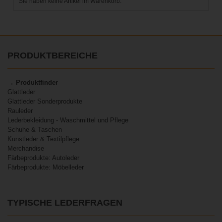
Sie haben keine Artikel im Warenkorb.
PRODUKTBEREICHE
→ Produktfinder
Glattleder
Glattleder Sonderprodukte
Rauleder
Lederbekleidung - Waschmittel und Pflege
Schuhe & Taschen
Kunstleder & Textilpflege
Merchandise
Färbeprodukte: Autoleder
Färbeprodukte: Möbelleder
TYPISCHE LEDERFRAGEN